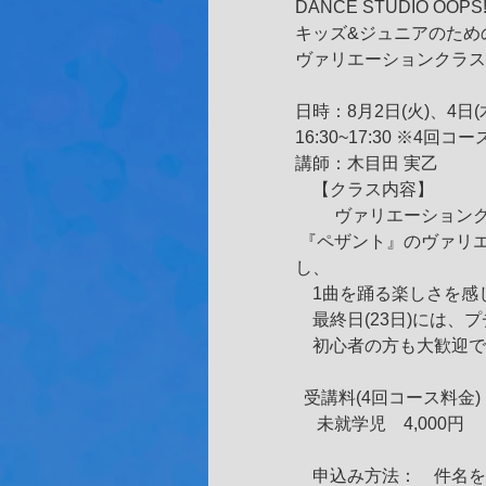
DANCE STUDIO OO
キッズ&ジュニアのため
ヴァリエーションクラス
日時：8月2日(火)、4日(木
16:30~17:30 ※4回コー
講師：木目田 実乙
　【クラス内容】
　　 ヴァリエーション
 『ペザント』のヴァリエーション(約1分の曲)をそれぞれのレベルに合わせて振付け
し、
　1曲を踊る楽しさを感
　最終日(23日)には、
    初心者の方も大歓迎
  受講料(4回コース料金
     未就学児　4,00
　申込み方法：　件名を