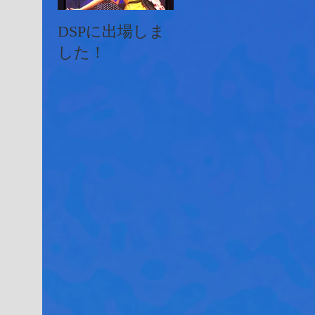
DSPに出場しま
イオンフェステ
JA
した！
ィバルにMKダ
ン
ンスが出演しま
した♫