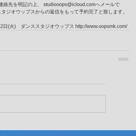
.ご連絡先を明記の上、 studiooops@icloud.comへメールで
さい。スタジオウップスからの返信をもって予約完了と致します。
(火)　ダンススタジオウップス http://www.oopsmk.com/