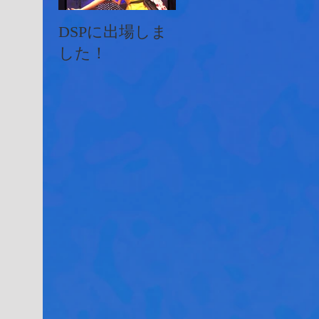
DSPに出場しま
イオンフェステ
JA
した！
ィバルにMKダ
ン
ンスが出演しま
した♫