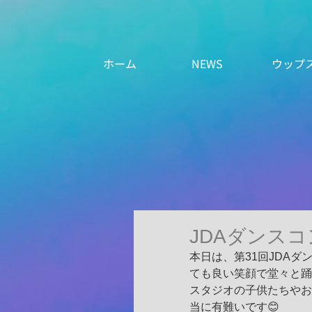
ホーム
NEWS
ウップ
JDAダンス
本日は、第31回JDA
ても良い笑顔で堂々と踊
スタジオの子供たちやお
当に有難いです😊