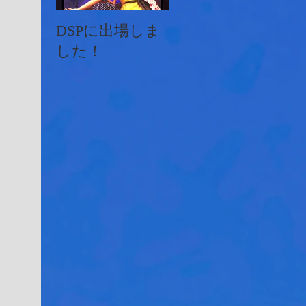
DSPに出場しま
イオンフェステ
JA
した！
ィバルにMKダ
ン
ンスが出演しま
した♫