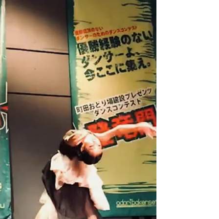
まもなくスタジオ発表会2018の申込みを開
始します！ 本日、講師ナンバーHIPHOPチ
ームのリハーサルが始まりました！
HIPHOP講師チームのユニゾン、グッと引き
締まりかっこ良かった！乞うご期待！！ ダ
ンススタジオウップス‼︎15周年記念発表会
“Blooming”...