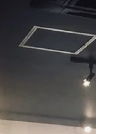
しピューロへ。応援出演のキッズと合流し
て、7時からピューロランドでリハーサ
ル。...