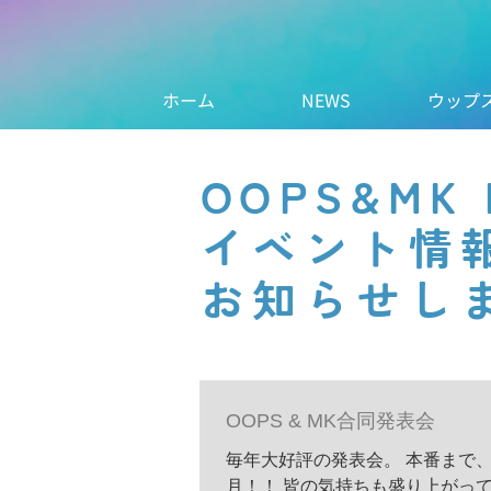
ホーム
NEWS
ウップ
OOPS&MK
イベント情
お知らせし
OOPS & MK合同発表会
毎年大好評の発表会。 本番まで
月！！ 皆の気持ちも盛り上がっ