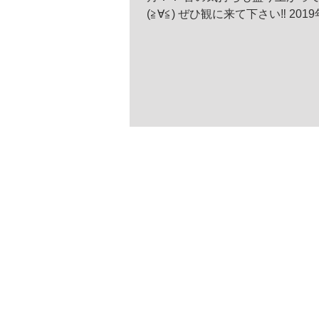
(≧∀≦) ぜひ観に来て下さい‼️ 2019
13時＆17時 ※開場は開演30分前
理券の配布有り) 町田市民ホール