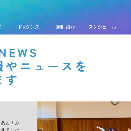
ス
MKダンス
講師紹介
スケジュール
 NEWS
報やニュースを
ます
、あと１カ
てきました