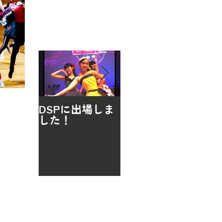
お知らせ
DSPに出場しま
イオンフェステ
JA
した！
ィバルにMKダン
ク
スが出演しまし
た♫
アーカイブ