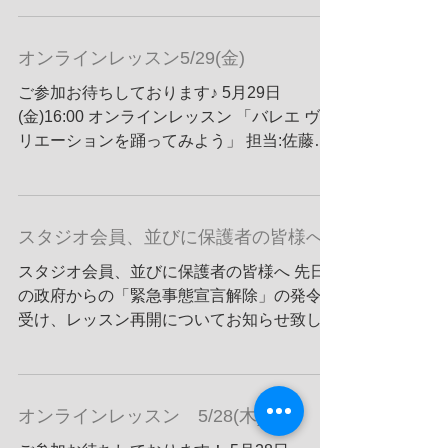
http://www.youtube.com/watch?
v=KxXBS9RXXzM
オンラインレッスン5/29(金)
ご参加お待ちしております♪ 5月29日
(金)16:00 オンラインレッスン 「バレエ ヴァ
リエーションを踊ってみよう」 担当:佐藤祐
基 対象:全会員 5月29日(金)17:30 オンライン
レッスン 「HIPHOP初級」 担当:小倉誠 対
象:全会員&非会員...
スタジオ会員、並びに保護者の皆様へ
スタジオ会員、並びに保護者の皆様へ 先日
の政府からの「緊急事態宣言解除」の発令を
受け、レッスン再開についてお知らせ致しま
す。 スタジオ再開予定日：6月8日(月) レッ
スンスケジュール：今後の状況に合わせ検討
し、順次お知らせいたします。...