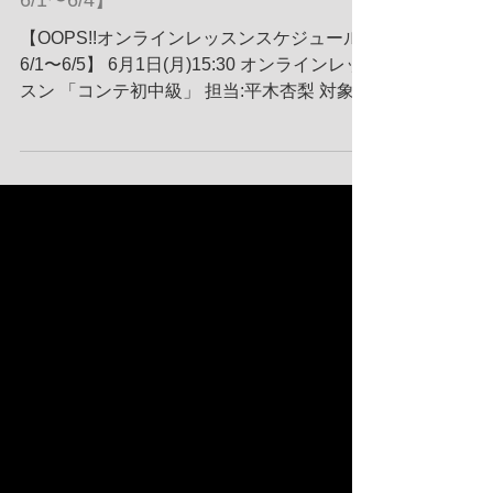
【オンラインレッスンスケジュール
6/1〜6/4】
【OOPS!!オンラインレッスンスケジュール
6/1〜6/5】 6月1日(月)15:30 オンラインレッ
スン 「コンテ初中級」 担当:平木杏梨 対象:
全会員 6月1日(月)16:30 オンラインレッスン
「フリースタイル入門」 担当:SATOSHI 対
象:全会員&非会員 ...