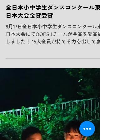
全日本小中学生ダンスコンクール東
日本大会金賞受賞
8月17日全日本小中学生ダンスコンクール東
日本大会にてOOPS!!チームが金賞を受賞致
しました！ 15人全員が持てる力を出して素
晴らしIダンスだった！
https://www.asahi.com/articles/photo/AS20
190817001645.html?ir...