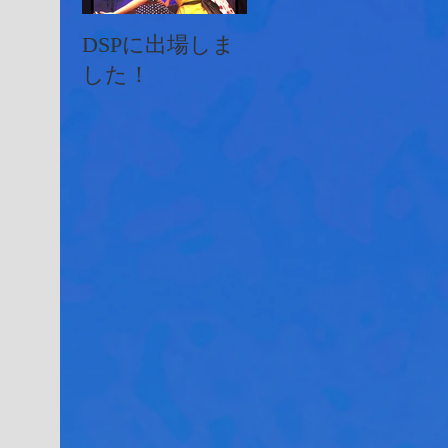
DSPに出場しま
イオンフェステ
JA
した！
ィバルにMKダ
ン
ンスが出演しま
した♫