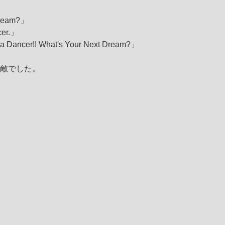
Dream?」
cer.」
 a Dancer!! What's Your Next Dream?」
敵でした。