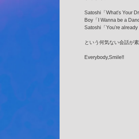
Satoshi「What's Your 
Boy「I Wanna be a Dan
Satoshi「You're already
という何気ない会話が素
Everybody,Smile!!