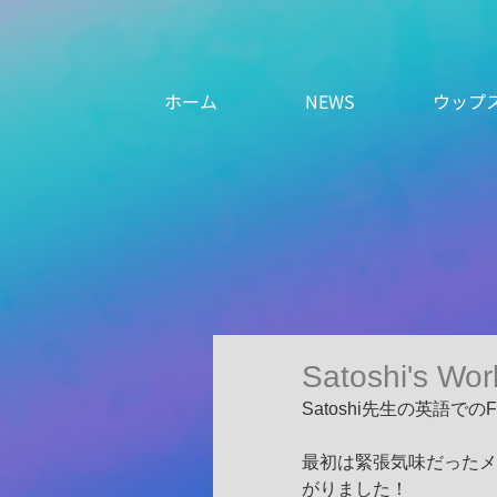
ホーム
NEWS
ウップ
Satoshi's Wor
Satoshi先生の英語でのF
最初は緊張気味だったメン
がりました！